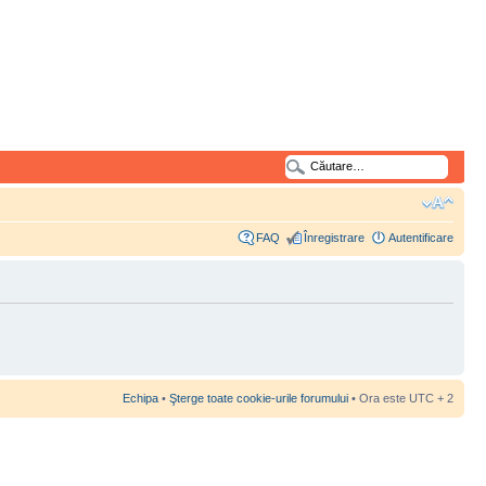
FAQ
Înregistrare
Autentificare
Echipa
•
Şterge toate cookie-urile forumului
• Ora este UTC + 2