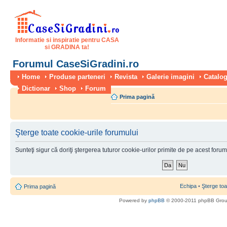
Informatie si inspiratie pentru CASA
si GRADINA ta!
Forumul CaseSiGradini.ro
Home
Produse parteneri
Revista
Galerie imagini
Catalog
Dictionar
Shop
Forum
Prima pagină
Şterge toate cookie-urile forumului
Sunteţi sigur că doriţi ştergerea tuturor cookie-urilor primite de pe acest foru
Echipa
•
Şterge toa
Prima pagină
Powered by
phpBB
© 2000-2011 phpBB Gro