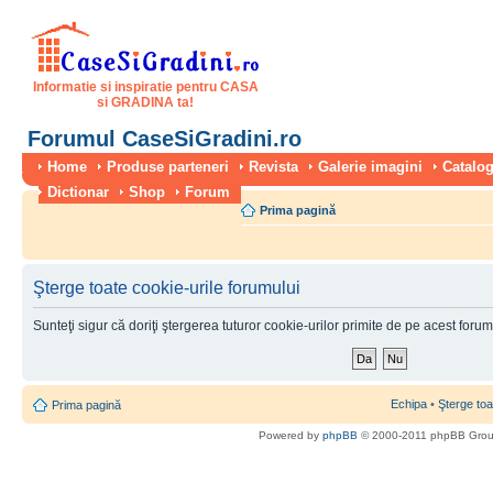
Informatie si inspiratie pentru CASA
si GRADINA ta!
Forumul CaseSiGradini.ro
Home
Produse parteneri
Revista
Galerie imagini
Catalog
Dictionar
Shop
Forum
Prima pagină
Şterge toate cookie-urile forumului
Sunteţi sigur că doriţi ştergerea tuturor cookie-urilor primite de pe acest foru
Echipa
•
Şterge toa
Prima pagină
Powered by
phpBB
© 2000-2011 phpBB Gro