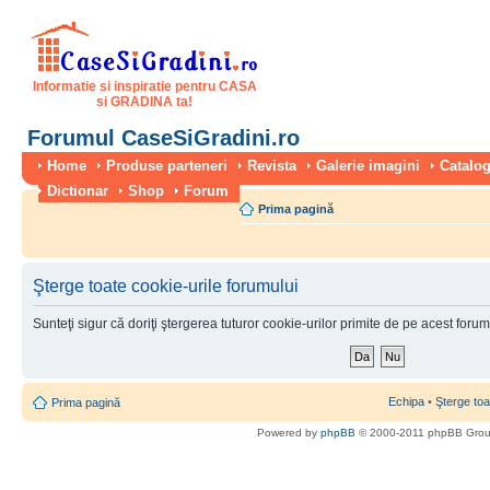
Informatie si inspiratie pentru CASA
si GRADINA ta!
Forumul CaseSiGradini.ro
Home
Produse parteneri
Revista
Galerie imagini
Catalog
Dictionar
Shop
Forum
Prima pagină
Şterge toate cookie-urile forumului
Sunteţi sigur că doriţi ştergerea tuturor cookie-urilor primite de pe acest foru
Echipa
•
Şterge toa
Prima pagină
Powered by
phpBB
© 2000-2011 phpBB Gro