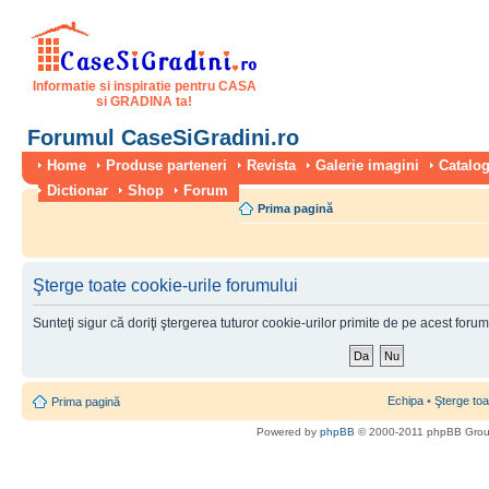
Informatie si inspiratie pentru CASA
si GRADINA ta!
Forumul CaseSiGradini.ro
Home
Produse parteneri
Revista
Galerie imagini
Catalog
Dictionar
Shop
Forum
Prima pagină
Şterge toate cookie-urile forumului
Sunteţi sigur că doriţi ştergerea tuturor cookie-urilor primite de pe acest foru
Echipa
•
Şterge toa
Prima pagină
Powered by
phpBB
© 2000-2011 phpBB Gro