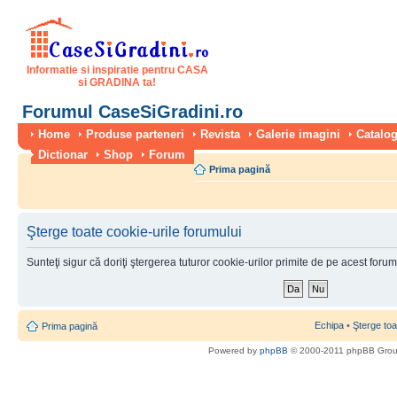
Informatie si inspiratie pentru CASA
si GRADINA ta!
Forumul CaseSiGradini.ro
Home
Produse parteneri
Revista
Galerie imagini
Catalog
Dictionar
Shop
Forum
Prima pagină
Şterge toate cookie-urile forumului
Sunteţi sigur că doriţi ştergerea tuturor cookie-urilor primite de pe acest foru
Echipa
•
Şterge toa
Prima pagină
Powered by
phpBB
© 2000-2011 phpBB Gro