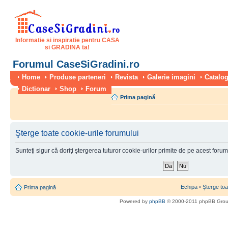
Informatie si inspiratie pentru CASA
si GRADINA ta!
Forumul CaseSiGradini.ro
Home
Produse parteneri
Revista
Galerie imagini
Catalog
Dictionar
Shop
Forum
Prima pagină
Şterge toate cookie-urile forumului
Sunteţi sigur că doriţi ştergerea tuturor cookie-urilor primite de pe acest foru
Echipa
•
Şterge toa
Prima pagină
Powered by
phpBB
© 2000-2011 phpBB Gro