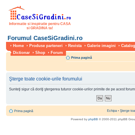
Informatie si inspiratie pentru CASA
si GRADINA ta!
Forumul CaseSiGradini.ro
Home
Produse parteneri
Revista
Galerie imagini
Catalog
Dictionar
Shop
Forum
Prima pagină
Şterge toate cookie-urile forumului
Sunteţi sigur că doriţi ştergerea tuturor cookie-urilor primite de pe acest foru
Echipa
•
Şterge toa
Prima pagină
Powered by
phpBB
© 2000-2011 phpBB Gro