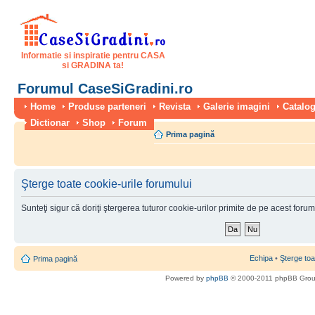
Informatie si inspiratie pentru CASA
si GRADINA ta!
Forumul CaseSiGradini.ro
Home
Produse parteneri
Revista
Galerie imagini
Catalog
Dictionar
Shop
Forum
Prima pagină
Şterge toate cookie-urile forumului
Sunteţi sigur că doriţi ştergerea tuturor cookie-urilor primite de pe acest foru
Echipa
•
Şterge toa
Prima pagină
Powered by
phpBB
© 2000-2011 phpBB Gro