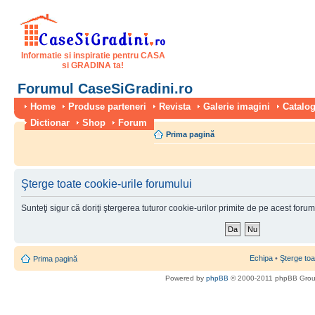
Informatie si inspiratie pentru CASA
si GRADINA ta!
Forumul CaseSiGradini.ro
Home
Produse parteneri
Revista
Galerie imagini
Catalog
Dictionar
Shop
Forum
Prima pagină
Şterge toate cookie-urile forumului
Sunteţi sigur că doriţi ştergerea tuturor cookie-urilor primite de pe acest foru
Echipa
•
Şterge toa
Prima pagină
Powered by
phpBB
© 2000-2011 phpBB Gro