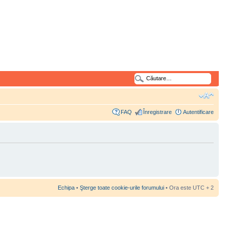
FAQ
Înregistrare
Autentificare
Echipa
•
Şterge toate cookie-urile forumului
• Ora este UTC + 2