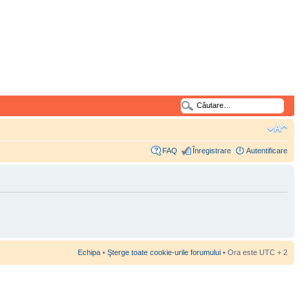
FAQ
Înregistrare
Autentificare
Echipa
•
Şterge toate cookie-urile forumului
• Ora este UTC + 2