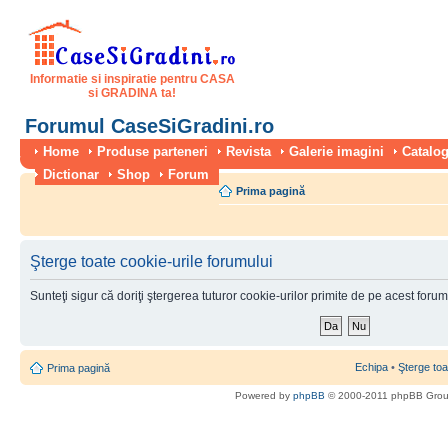
Informatie si inspiratie pentru CASA
si GRADINA ta!
Forumul CaseSiGradini.ro
Home
Produse parteneri
Revista
Galerie imagini
Catalog
Dictionar
Shop
Forum
Prima pagină
Şterge toate cookie-urile forumului
Sunteţi sigur că doriţi ştergerea tuturor cookie-urilor primite de pe acest foru
Echipa
•
Şterge toa
Prima pagină
Powered by
phpBB
© 2000-2011 phpBB Gro