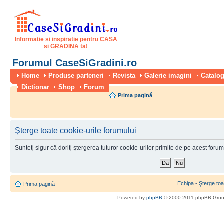
Informatie si inspiratie pentru CASA
si GRADINA ta!
Forumul CaseSiGradini.ro
Home
Produse parteneri
Revista
Galerie imagini
Catalog
Dictionar
Shop
Forum
Prima pagină
Şterge toate cookie-urile forumului
Sunteţi sigur că doriţi ştergerea tuturor cookie-urilor primite de pe acest foru
Echipa
•
Şterge toa
Prima pagină
Powered by
phpBB
© 2000-2011 phpBB Gro