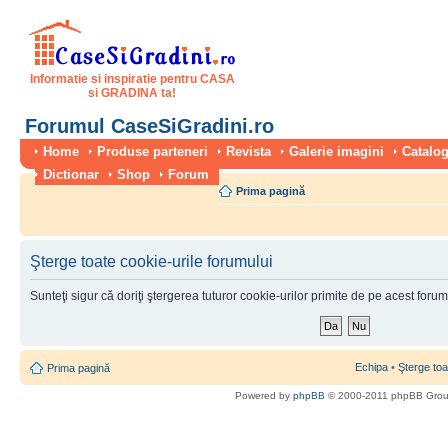
Informatie si inspiratie pentru CASA
si GRADINA ta!
Forumul CaseSiGradini.ro
Home
Produse parteneri
Revista
Galerie imagini
Catalog
Dictionar
Shop
Forum
Prima pagină
Şterge toate cookie-urile forumului
Sunteţi sigur că doriţi ştergerea tuturor cookie-urilor primite de pe acest foru
Echipa
•
Şterge toa
Prima pagină
Powered by
phpBB
© 2000-2011 phpBB Gro