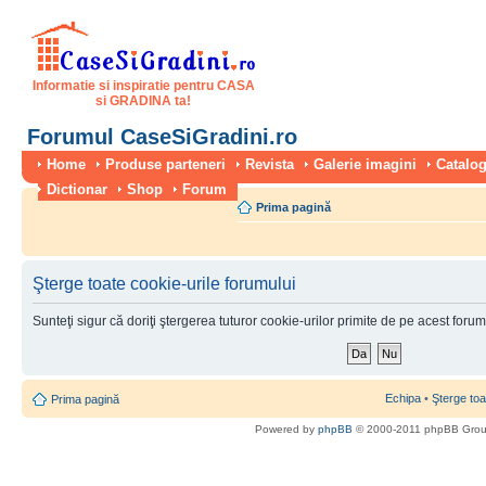
Informatie si inspiratie pentru CASA
si GRADINA ta!
Forumul CaseSiGradini.ro
Home
Produse parteneri
Revista
Galerie imagini
Catalog
Dictionar
Shop
Forum
Prima pagină
Şterge toate cookie-urile forumului
Sunteţi sigur că doriţi ştergerea tuturor cookie-urilor primite de pe acest foru
Echipa
•
Şterge toa
Prima pagină
Powered by
phpBB
© 2000-2011 phpBB Gro