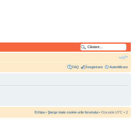
FAQ
Înregistrare
Autentificare
Echipa
•
Şterge toate cookie-urile forumului
• Ora este UTC + 2