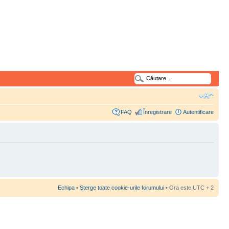
FAQ
Înregistrare
Autentificare
Echipa
•
Şterge toate cookie-urile forumului
• Ora este UTC + 2