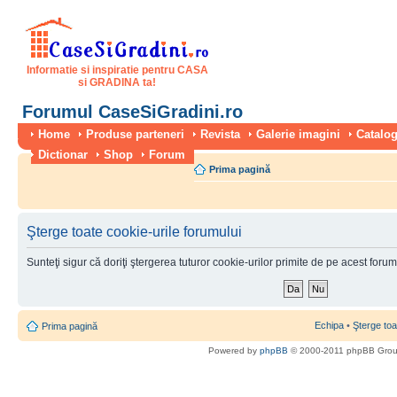
Informatie si inspiratie pentru CASA
si GRADINA ta!
Forumul CaseSiGradini.ro
Home
Produse parteneri
Revista
Galerie imagini
Catalog
Dictionar
Shop
Forum
Prima pagină
Şterge toate cookie-urile forumului
Sunteţi sigur că doriţi ştergerea tuturor cookie-urilor primite de pe acest foru
Echipa
•
Şterge toa
Prima pagină
Powered by
phpBB
© 2000-2011 phpBB Gro