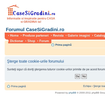
Informatie si inspiratie pentru CASA
si GRADINA ta!
Forumul CaseSiGradini.ro
Home
Produse parteneri
Revista
Galerie imagini
Catalog
Dictionar
Shop
Forum
Prima pagină
Şterge toate cookie-urile forumului
Sunteţi sigur că doriţi ştergerea tuturor cookie-urilor primite de pe acest foru
Echipa
•
Şterge toa
Prima pagină
Powered by
phpBB
© 2000-2011 phpBB Gro