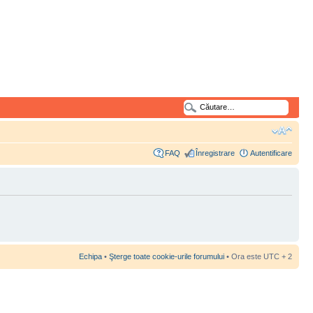
FAQ
Înregistrare
Autentificare
Echipa
•
Şterge toate cookie-urile forumului
• Ora este UTC + 2