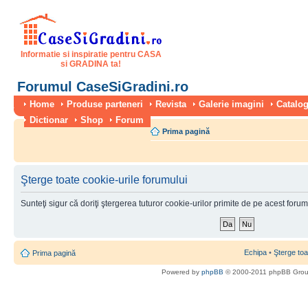
Informatie si inspiratie pentru CASA
si GRADINA ta!
Forumul CaseSiGradini.ro
Home
Produse parteneri
Revista
Galerie imagini
Catalog
Dictionar
Shop
Forum
Prima pagină
Şterge toate cookie-urile forumului
Sunteţi sigur că doriţi ştergerea tuturor cookie-urilor primite de pe acest foru
Echipa
•
Şterge toa
Prima pagină
Powered by
phpBB
© 2000-2011 phpBB Gro