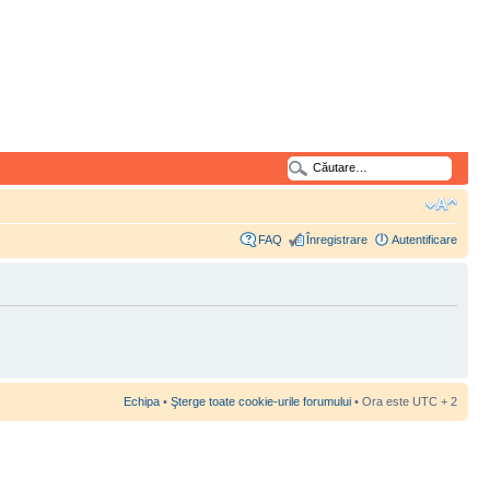
FAQ
Înregistrare
Autentificare
Echipa
•
Şterge toate cookie-urile forumului
• Ora este UTC + 2