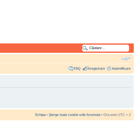
FAQ
Înregistrare
Autentificare
Echipa
•
Şterge toate cookie-urile forumului
• Ora este UTC + 2