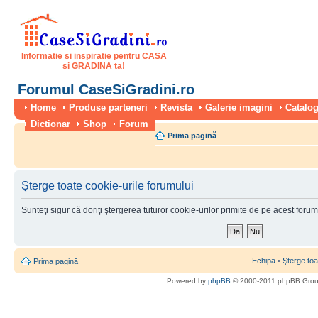
Informatie si inspiratie pentru CASA
si GRADINA ta!
Forumul CaseSiGradini.ro
Home
Produse parteneri
Revista
Galerie imagini
Catalog
Dictionar
Shop
Forum
Prima pagină
Şterge toate cookie-urile forumului
Sunteţi sigur că doriţi ştergerea tuturor cookie-urilor primite de pe acest foru
Echipa
•
Şterge toa
Prima pagină
Powered by
phpBB
© 2000-2011 phpBB Gro