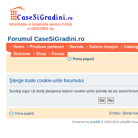
Informatie si inspiratie pentru CASA
si GRADINA ta!
Forumul CaseSiGradini.ro
Home
Produse parteneri
Revista
Galerie imagini
Catalog
Dictionar
Shop
Forum
Prima pagină
Şterge toate cookie-urile forumului
Sunteţi sigur că doriţi ştergerea tuturor cookie-urilor primite de pe acest foru
Echipa
•
Şterge toa
Prima pagină
Powered by
phpBB
© 2000-2011 phpBB Gro