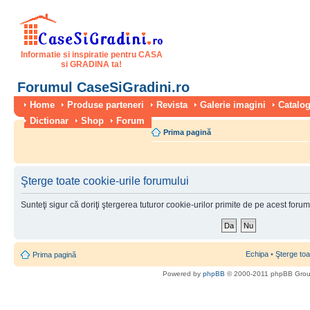
Informatie si inspiratie pentru CASA
si GRADINA ta!
Forumul CaseSiGradini.ro
Home
Produse parteneri
Revista
Galerie imagini
Catalog
Dictionar
Shop
Forum
Prima pagină
Şterge toate cookie-urile forumului
Sunteţi sigur că doriţi ştergerea tuturor cookie-urilor primite de pe acest foru
Echipa
•
Şterge toa
Prima pagină
Powered by
phpBB
© 2000-2011 phpBB Gro