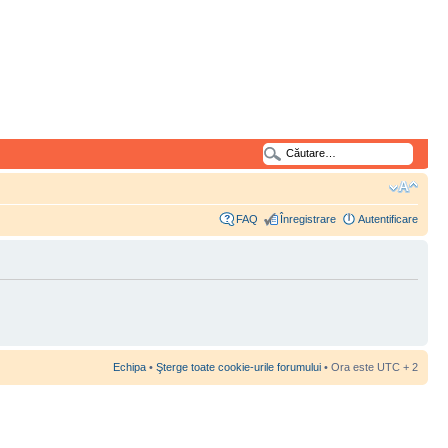
FAQ
Înregistrare
Autentificare
Echipa
•
Şterge toate cookie-urile forumului
• Ora este UTC + 2