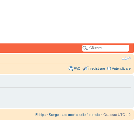
FAQ
Înregistrare
Autentificare
Echipa
•
Şterge toate cookie-urile forumului
• Ora este UTC + 2