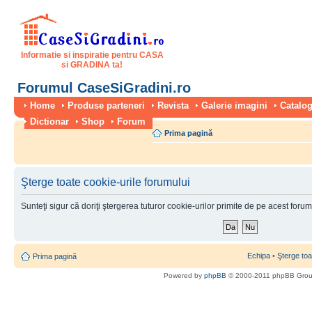
Informatie si inspiratie pentru CASA
si GRADINA ta!
Forumul CaseSiGradini.ro
Home
Produse parteneri
Revista
Galerie imagini
Catalog
Dictionar
Shop
Forum
Prima pagină
Şterge toate cookie-urile forumului
Sunteţi sigur că doriţi ştergerea tuturor cookie-urilor primite de pe acest foru
Echipa
•
Şterge toa
Prima pagină
Powered by
phpBB
© 2000-2011 phpBB Gro