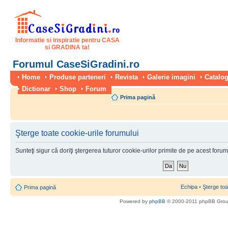
Informatie si inspiratie pentru CASA
si GRADINA ta!
Forumul CaseSiGradini.ro
Home
Produse parteneri
Revista
Galerie imagini
Catalog
Dictionar
Shop
Forum
Prima pagină
Şterge toate cookie-urile forumului
Sunteţi sigur că doriţi ştergerea tuturor cookie-urilor primite de pe acest foru
Echipa
•
Şterge toa
Prima pagină
Powered by
phpBB
© 2000-2011 phpBB Gro