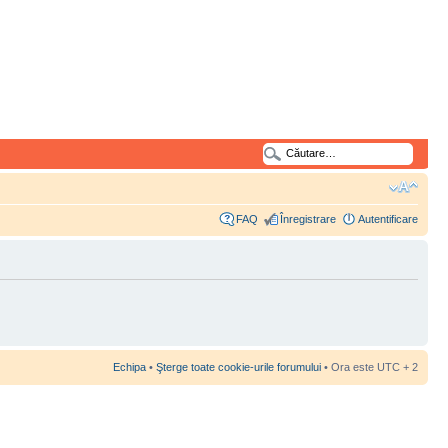
FAQ
Înregistrare
Autentificare
Echipa
•
Şterge toate cookie-urile forumului
• Ora este UTC + 2