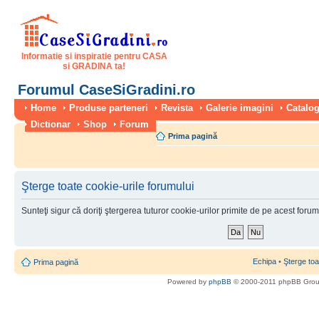
Informatie si inspiratie pentru CASA
si GRADINA ta!
Forumul CaseSiGradini.ro
Home
Produse parteneri
Revista
Galerie imagini
Catalog
Dictionar
Shop
Forum
Prima pagină
Şterge toate cookie-urile forumului
Sunteţi sigur că doriţi ştergerea tuturor cookie-urilor primite de pe acest foru
Echipa
•
Şterge toa
Prima pagină
Powered by
phpBB
© 2000-2011 phpBB Gro