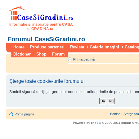
Informatie si inspiratie pentru CASA
si GRADINA ta!
Forumul CaseSiGradini.ro
Home
Produse parteneri
Revista
Galerie imagini
Catalog
Dictionar
Shop
Forum
Prima pagină
Şterge toate cookie-urile forumului
Sunteţi sigur că doriţi ştergerea tuturor cookie-urilor primite de pe acest foru
Echipa
•
Şterge toa
Prima pagină
Powered by
phpBB
© 2000-2011 phpBB Gro