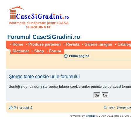
Informatie si inspiratie pentru CASA
si GRADINA ta!
Forumul CaseSiGradini.ro
Home
Produse parteneri
Revista
Galerie imagini
Catalog
Dictionar
Shop
Forum
Prima pagină
Şterge toate cookie-urile forumului
Sunteţi sigur că doriţi ştergerea tuturor cookie-urilor primite de pe acest foru
Echipa
•
Şterge toa
Prima pagină
Powered by
phpBB
© 2000-2011 phpBB Gro