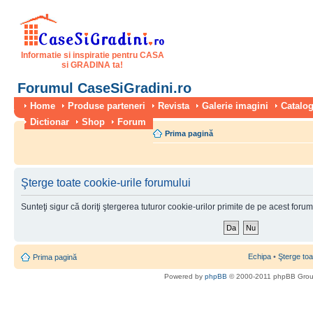
Informatie si inspiratie pentru CASA
si GRADINA ta!
Forumul CaseSiGradini.ro
Home
Produse parteneri
Revista
Galerie imagini
Catalog
Dictionar
Shop
Forum
Prima pagină
Şterge toate cookie-urile forumului
Sunteţi sigur că doriţi ştergerea tuturor cookie-urilor primite de pe acest foru
Echipa
•
Şterge toa
Prima pagină
Powered by
phpBB
© 2000-2011 phpBB Gro