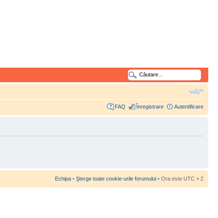
FAQ
Înregistrare
Autentificare
Echipa
•
Şterge toate cookie-urile forumului
• Ora este UTC + 2