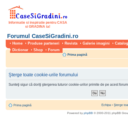
Informatie si inspiratie pentru CASA
si GRADINA ta!
Forumul CaseSiGradini.ro
Home
Produse parteneri
Revista
Galerie imagini
Catalog
Dictionar
Shop
Forum
Prima pagină
Şterge toate cookie-urile forumului
Sunteţi sigur că doriţi ştergerea tuturor cookie-urilor primite de pe acest foru
Echipa
•
Şterge toa
Prima pagină
Powered by
phpBB
© 2000-2011 phpBB Gro