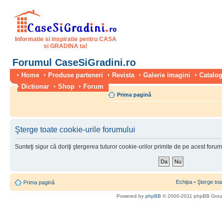
Informatie si inspiratie pentru CASA
si GRADINA ta!
Forumul CaseSiGradini.ro
Home
Produse parteneri
Revista
Galerie imagini
Catalog
Dictionar
Shop
Forum
Prima pagină
Şterge toate cookie-urile forumului
Sunteţi sigur că doriţi ştergerea tuturor cookie-urilor primite de pe acest foru
Echipa
•
Şterge toa
Prima pagină
Powered by
phpBB
© 2000-2011 phpBB Gro