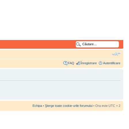
FAQ
Înregistrare
Autentificare
Echipa
•
Şterge toate cookie-urile forumului
• Ora este UTC + 2