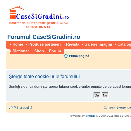
Informatie si inspiratie pentru CASA
si GRADINA ta!
Forumul CaseSiGradini.ro
Home
Produse parteneri
Revista
Galerie imagini
Catalog
Dictionar
Shop
Forum
Prima pagină
Şterge toate cookie-urile forumului
Sunteţi sigur că doriţi ştergerea tuturor cookie-urilor primite de pe acest foru
Echipa
•
Şterge toa
Prima pagină
Powered by
phpBB
© 2000-2011 phpBB Gro