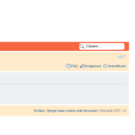
FAQ
Înregistrare
Autentificare
Echipa
•
Şterge toate cookie-urile forumului
• Ora este UTC + 2