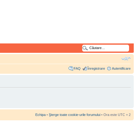
FAQ
Înregistrare
Autentificare
Echipa
•
Şterge toate cookie-urile forumului
• Ora este UTC + 2