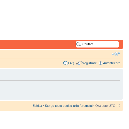
FAQ
Înregistrare
Autentificare
Echipa
•
Şterge toate cookie-urile forumului
• Ora este UTC + 2