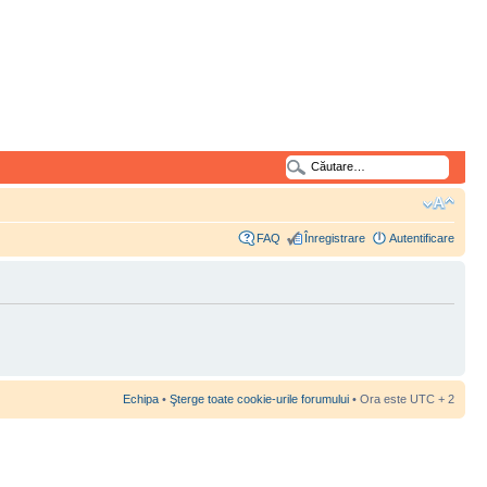
FAQ
Înregistrare
Autentificare
Echipa
•
Şterge toate cookie-urile forumului
• Ora este UTC + 2