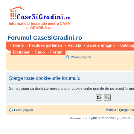
Informatie si inspiratie pentru CASA
si GRADINA ta!
Forumul CaseSiGradini.ro
Home
Produse parteneri
Revista
Galerie imagini
Catalog
Dictionar
Shop
Forum
Prima pagină
Şterge toate cookie-urile forumului
Sunteţi sigur că doriţi ştergerea tuturor cookie-urilor primite de pe acest foru
Echipa
•
Şterge toa
Prima pagină
Powered by
phpBB
© 2000-2011 phpBB Gro