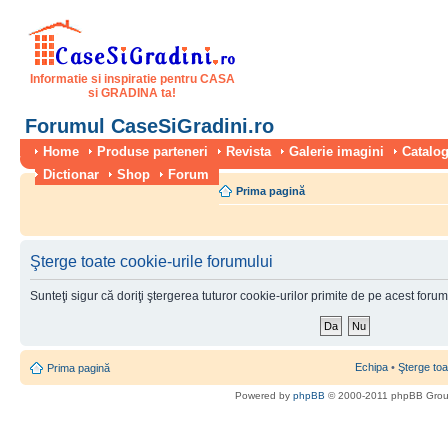
Informatie si inspiratie pentru CASA
si GRADINA ta!
Forumul CaseSiGradini.ro
Home
Produse parteneri
Revista
Galerie imagini
Catalog
Dictionar
Shop
Forum
Prima pagină
Şterge toate cookie-urile forumului
Sunteţi sigur că doriţi ştergerea tuturor cookie-urilor primite de pe acest foru
Echipa
•
Şterge toa
Prima pagină
Powered by
phpBB
© 2000-2011 phpBB Gro