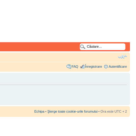
FAQ
Înregistrare
Autentificare
Echipa
•
Şterge toate cookie-urile forumului
• Ora este UTC + 2