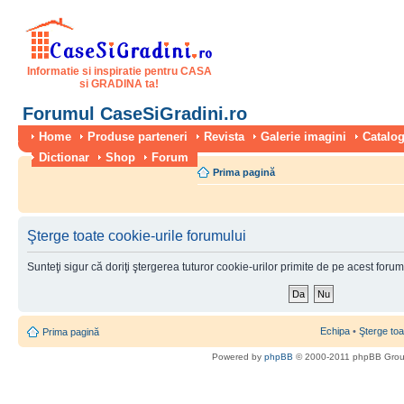
Informatie si inspiratie pentru CASA
si GRADINA ta!
Forumul CaseSiGradini.ro
Home
Produse parteneri
Revista
Galerie imagini
Catalog
Dictionar
Shop
Forum
Prima pagină
Şterge toate cookie-urile forumului
Sunteţi sigur că doriţi ştergerea tuturor cookie-urilor primite de pe acest foru
Echipa
•
Şterge toa
Prima pagină
Powered by
phpBB
© 2000-2011 phpBB Gro