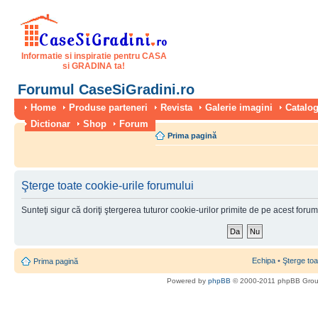
Informatie si inspiratie pentru CASA
si GRADINA ta!
Forumul CaseSiGradini.ro
Home
Produse parteneri
Revista
Galerie imagini
Catalog
Dictionar
Shop
Forum
Prima pagină
Şterge toate cookie-urile forumului
Sunteţi sigur că doriţi ştergerea tuturor cookie-urilor primite de pe acest foru
Echipa
•
Şterge toa
Prima pagină
Powered by
phpBB
© 2000-2011 phpBB Gro